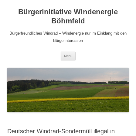
Bürgerinitiative Windenergie
Böhmfeld
Bürgerfreundliches Windrad – Windenergie nur im Einklang mit den
Bürgerinteressen
Zum
Menü
Inhalt
springen
Deutscher Windrad-Sondermüll illegal in