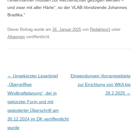
und zwar mit aller Härte“, so der VLAB-Vorsitzende Johannes
Bradtka.“
Dieser Beitrag wurde am
26. Januar 2025
von
Redakteur1
unter
Allgemein
veröffentlicht.
Beitrags-
←
Ungekürzter Leserbrief
Einwendungen Vorranggebiete
Navigation
„Übergriffige
zur Errichtung von WKA bis
Windkraftplanung“, der in
28.2.2025
→
gekürzter Form und mit
geänderter Überschrift am
30.12.2024 im DK veröffentlicht
wurde