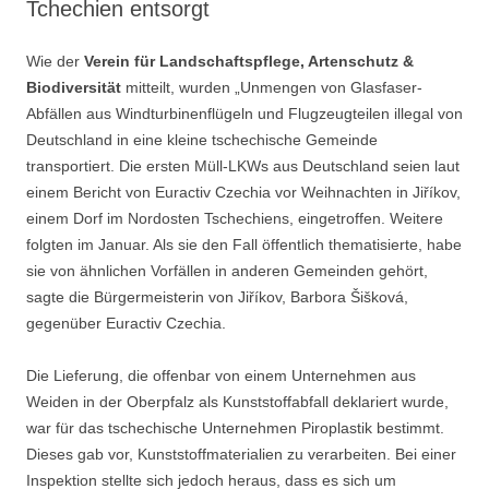
Tchechien entsorgt
Wie der
Verein für Landschaftspflege, Artenschutz &
Biodiversität
mitteilt, wurden „Unmengen von Glasfaser-
Abfällen aus Windturbinenflügeln und Flugzeugteilen illegal von
Deutschland in eine kleine tschechische Gemeinde
transportiert. Die ersten Müll-LKWs aus Deutschland seien laut
einem Bericht von Euractiv Czechia vor Weihnachten in Jiříkov,
einem Dorf im Nordosten Tschechiens, eingetroffen. Weitere
folgten im Januar. Als sie den Fall öffentlich thematisierte, habe
sie von ähnlichen Vorfällen in anderen Gemeinden gehört,
sagte die Bürgermeisterin von Jiříkov, Barbora Šišková,
gegenüber Euractiv Czechia.
Die Lieferung, die offenbar von einem Unternehmen aus
Weiden in der Oberpfalz als Kunststoffabfall deklariert wurde,
war für das tschechische Unternehmen Piroplastik bestimmt.
Dieses gab vor, Kunststoffmaterialien zu verarbeiten. Bei einer
Inspektion stellte sich jedoch heraus, dass es sich um