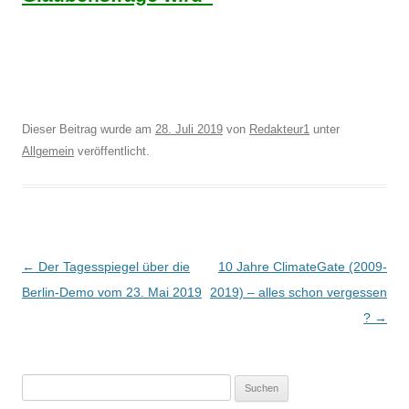
Dieser Beitrag wurde am
28. Juli 2019
von
Redakteur1
unter
Allgemein
veröffentlicht.
Beitrags-
←
Der Tagesspiegel über die
10 Jahre ClimateGate (2009-
Navigation
Berlin-Demo vom 23. Mai 2019
2019) – alles schon vergessen
?
→
Suchen
nach: