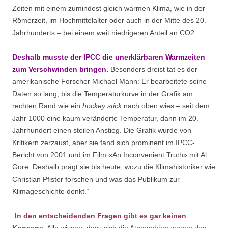
Zeiten mit einem zumindest gleich warmen Klima, wie in der
Römerzeit, im Hochmittelalter oder auch in der Mitte des 20.
Jahrhunderts – bei einem weit niedrigeren Anteil an CO2.
Deshalb musste der IPCC die unerklärbaren Warmzeiten
zum Verschwinden bringen.
Besonders dreist tat es der
amerikanische Forscher Michael Mann: Er bearbeitete seine
Daten so lang, bis die Temperaturkurve in der Grafik am
rechten Rand wie ein
hockey stick
nach oben wies – seit dem
Jahr 1000 eine kaum veränderte Temperatur, dann im 20.
Jahrhundert einen steilen Anstieg. Die Grafik wurde von
Kritikern zerzaust, aber sie fand sich prominent im IPCC-
Bericht von 2001 und im Film «An Inconvenient Truth» mit Al
Gore. Deshalb prägt sie bis heute, wozu die Klimahistoriker wie
Christian Pfister forschen und was das Publikum zur
Klimageschichte denkt.“
„
In den entscheidenden Fragen gibt es gar keinen
Konsens.
Alle wissen, dass sich die Atmosphäre wegen des